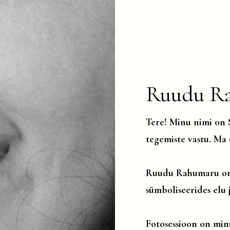
Ruudu R
Tere! Minu nimi on
tegemiste vastu. Ma 
Ruudu Rahumaru on 
sümboliseerides elu 
Fotosessioon on min