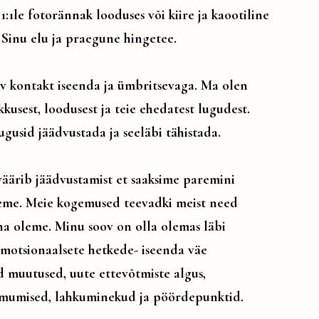
k 1:1le fotorännak looduses või kiire ja kaootiline
 Sinu elu ja praegune hingetee.
av kontakt iseenda ja ümbritsevaga. Ma olen
kkusest, loodusest ja teie ehedatest lugudest.
ugusid jäädvustada ja seeläbi tähistada.
väärib jäädvustamist et saaksime paremini
eme. Meie kogemused teevadki meist need
na oleme. Minu soov on olla olemas läbi
emotsionaalsete hetkede- iseenda väe
d muutused, uute ettevõtmiste algus,
rmumised, lahkuminekud ja pöördepunktid.