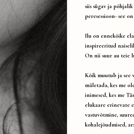
siis sügav ja põhjali
peresessioon- see on
Ilu on ennekõike el
inspireeritud naiseli
On nii suur au teie l
Kõik muutub ja see 
mäletada, kes me ol
inimesed, kes me Tä
elukaare erinevate 
vastuvõtmine, suure
kohalejõudmised, a