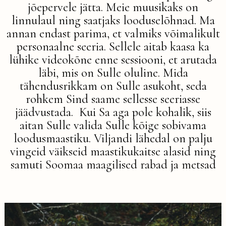
jõepervele jätta. Meie muusikaks on
linnulaul ning saatjaks looduselõhnad. Ma
annan endast parima, et valmiks võimalikult
personaalne seeria. Sellele aitab kaasa ka
lühike videokõne enne sessiooni, et arutada
läbi, mis on Sulle oluline. Mida
tähendusrikkam on Sulle asukoht, seda
rohkem Sind saame sellesse seeriasse
jäädvustada. Kui Sa aga pole kohalik, siis
aitan Sulle valida Sulle kõige sobivama
loodusmaastiku. Viljandi lähedal on palju
vingeid väikseid maastikukaitse alasid ning
samuti Soomaa maagilised rabad ja metsad