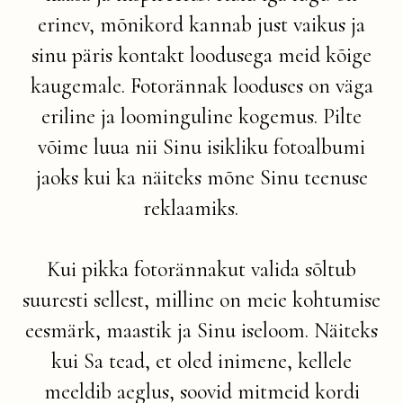
erinev, mõnikord kannab just vaikus ja
sinu päris kontakt loodusega meid kõige
kaugemale. Fotorännak looduses on väga
eriline ja loominguline kogemus. Pilte
võime luua nii Sinu isikliku fotoalbumi
jaoks kui ka näiteks mõne Sinu teenuse
reklaamiks.
Kui pikka fotorännakut valida sõltub
suuresti sellest, milline on meie kohtumise
eesmärk, maastik ja Sinu iseloom. Näiteks
kui Sa tead, et oled inimene, kellele
meeldib aeglus, soovid mitmeid kordi