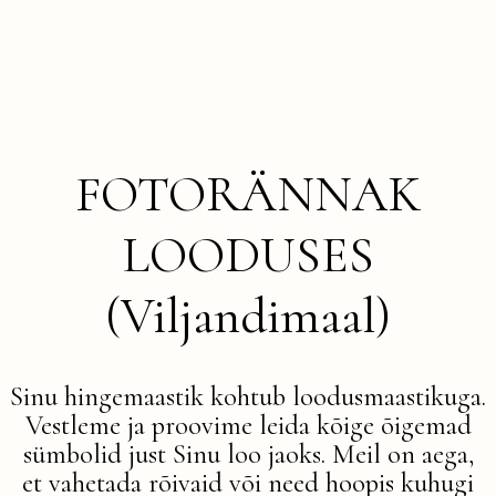
FOTORÄNNAK
LOODUSES
(Viljandimaal)
Sinu hingemaastik kohtub loodusmaastikuga.
Vestleme ja proovime leida kõige õigemad
sümbolid just Sinu loo jaoks. Meil on aega,
et vahetada rõivaid või need hoopis kuhugi